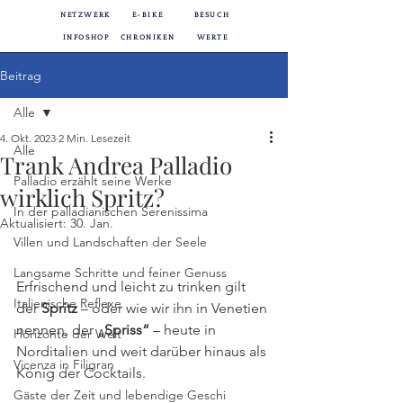
NETZWERK
E-BIKE
BESUCH
INFOSHOP
CHRONIKEN
WERTE
Beitrag
Alle
4. Okt. 2023
2 Min. Lesezeit
Alle
Trank Andrea Palladio
Palladio erzählt seine Werke
wirklich Spritz?
In der palladianischen Serenissima
Aktualisiert:
30. Jan.
Villen und Landschaften der Seele
Langsame Schritte und feiner Genuss
Erfrischend und leicht zu trinken gilt 
Italienische Reflexe
der 
Spritz 
– oder wie wir ihn in Venetien 
nennen, der 
„Spriss“
 – heute in 
Horizonte der Welt
Norditalien und weit darüber hinaus als 
Vicenza in Filigran
König der Cocktails.
Gäste der Zeit und lebendige Geschi