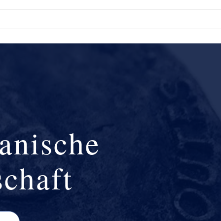
Olympisches Theater
Villa
ianische
schaft