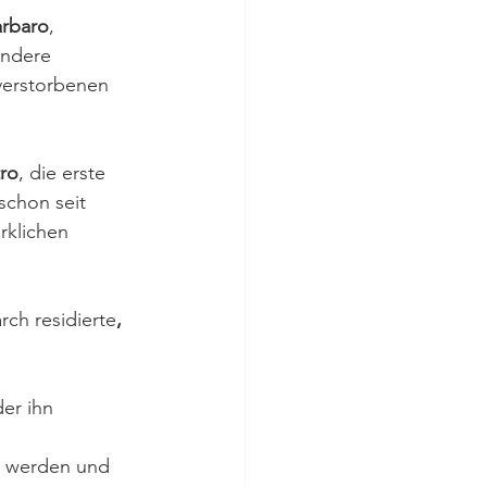
arbaro
, 
andere 
erstorbenen 
tro
, die erste 
schon seit 
rklichen 
arch residierte
, 
er ihn 
n werden und 