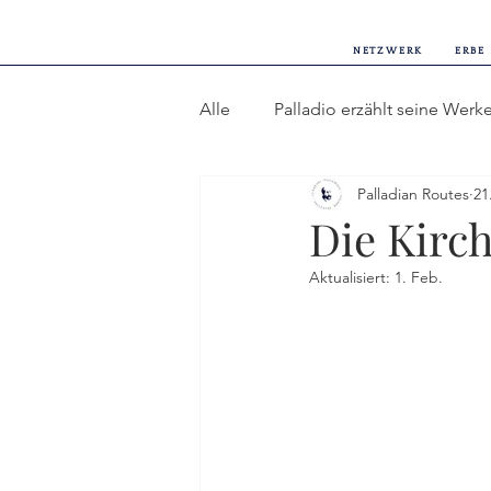
NETZWERK
ERBE
Alle
Palladio erzählt seine Werk
Palladian Routes
21
Langsame Schritte und feiner 
Die Kirch
Aktualisiert:
1. Feb.
Gäste der Zeit und lebendige G