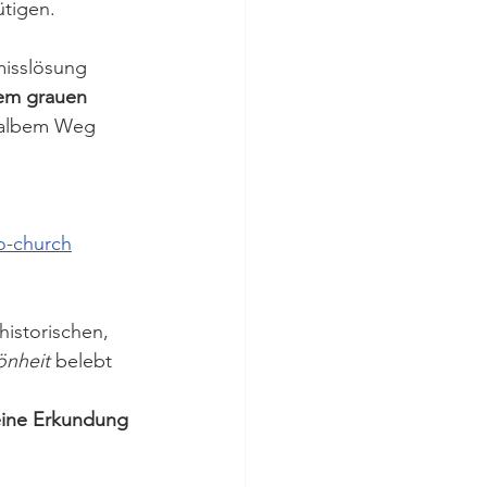
ütigen.
isslösung 
em grauen 
 halbem Weg 
o-church
historischen, 
önheit
 belebt 
eine Erkundung 