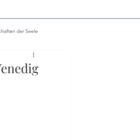
chaften der Seele
cenza in Filigran
 Venedig