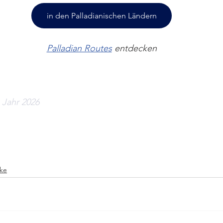
in den Palladianischen Ländern
Palladian Routes
 entdecken
m Jahr 2026
rke