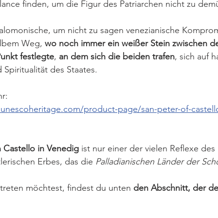
alance finden, um die Figur des Patriarchen nicht zu dem
alomonische, um nicht zu sagen venezianische Komprom
albem Weg, 
wo noch immer ein weißer Stein zwischen d
Punkt festlegte
, 
an dem sich die beiden trafen
, sich auf
d Spiritualität des Staates.
hr:
nunescoheritage.com/product-page/san-peter-of-castell
n Castello in Venedig 
ist nur einer der vielen Reflexe des 
lerischen Erbes, das die 
Palladianischen Länder der Sch
treten möchtest, findest du unten 
den Abschnitt, der d