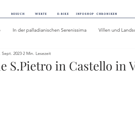
BESUCH
WERTE
E-BIKE
INFOSHOP
CHRONIKEN
e
In der palladianischen Serenissima
Villen und Lands
. Sept. 2023
2 Min. Lesezeit
Genuss
Italienische Reflexe
Horizonte der Welt
Vi
e S.Pietro in Castello in
eschi