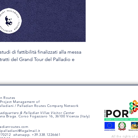
clienti dall'articolo.
chiare sono perfette 
Questa è la policy sul
acquirenti di acquista
adatto per aggiungere
spedizione, imballagg
trasparenti sulla poli
migliore per costruire 
che possono acquistar
udi di fattibilità finalizzati alla messa
tratti del Grand Tour del Palladio e
an Routes
e Project Management of
Palladiani / Palladian Routes Company Network
dquarters & Palladian Villas Visitor Center
na Braga. Corso Fogazzaro 16, 36100 Vicenza (Italy)
ladianroutes.com
ripalladiani@legalmail.it
1270212 whatsapp. +39.338.1226661
All the rights of