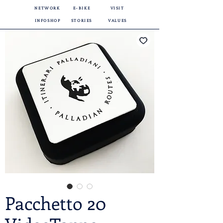
NETWORK
E-BIKE
VISIT
INFOSHOP
STORIES
VALUES
Pacchetto 20