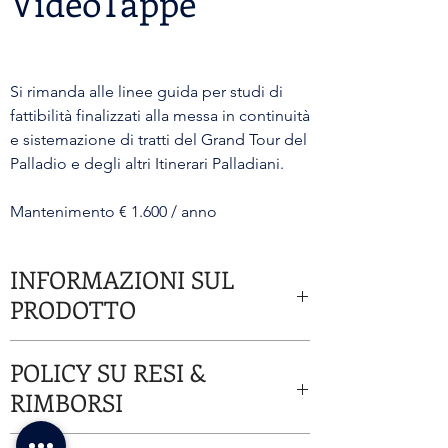
VideoTappe
Si rimanda alle linee guida per studi di
fattibilità finalizzati alla messa in continuità
e sistemazione di tratti del Grand Tour del
Palladio e degli altri Itinerari Palladiani.
Mantenimento € 1.600 / anno
INFORMAZIONI SUL
PRODOTTO
Questi sono i dettagli di un prodotto. Sono un
POLICY SU RESI &
posto perfetto per aggiungere maggiori
informazioni sul prodotto, come dimensioni,
RIMBORSI
materiali, istruzioni per la manutenzione e
istruzioni per la pulizia. Sono anche uno spazio
Sono le norme su Rimborsi e rese. Sono un