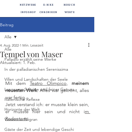
NETZWERK
E-BIKE
BESUCH
INFOSHOP
CHRONIKEN
WERTE
Beitrag
Alle
4. Aug. 2022
1 Min. Lesezeit
Alle
Tempel von Maser
Palladio erzählt seine Werke
Aktualisiert:
1. Feb.
In der palladianischen Serenissima
Villen und Landschaften der Seele
Mit dem 
Teatro Olimpico
, 
meinem 
Langsame Schritte und feiner Genuss
neuesten Werk
. Alles war gekrönt, alles 
war fertig.
Italienische Reflexe
Jetzt verstand ich: er musste klein sein, 
Horizonte der Welt
er musste hier sein und nicht i
m 
Redentore
. 
Vicenza in Filigran
Gäste der Zeit und lebendige Geschi