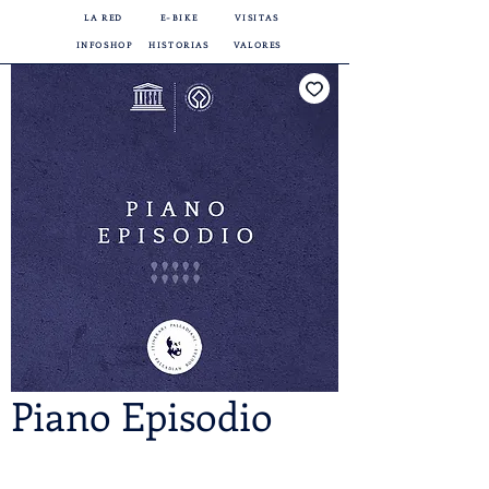
LA RED
E-BIKE
VISITAS
INFOSHOP
HISTORIAS
VALORES
Piano Episodio