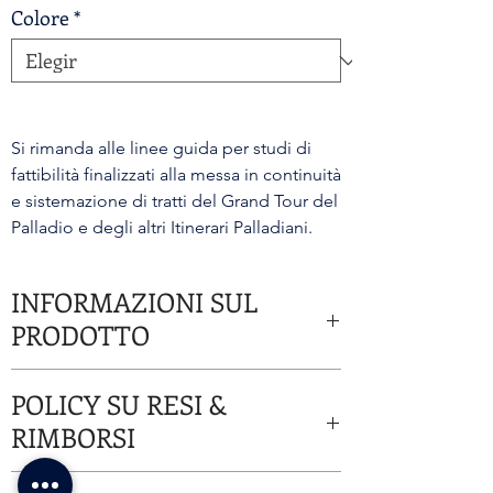
Colore
*
Si rimanda alle linee guida per studi di
fattibilità finalizzati alla messa in continuità
e sistemazione di tratti del Grand Tour del
Palladio e degli altri Itinerari Palladiani.
INFORMAZIONI SUL
PRODOTTO
Questi sono i dettagli di un prodotto. Sono un
POLICY SU RESI &
posto perfetto per aggiungere maggiori
informazioni sul prodotto, come dimensioni,
RIMBORSI
materiali, istruzioni per la manutenzione e
istruzioni per la pulizia. Sono anche uno spazio
Sono le norme su Rimborsi e rese. Sono un