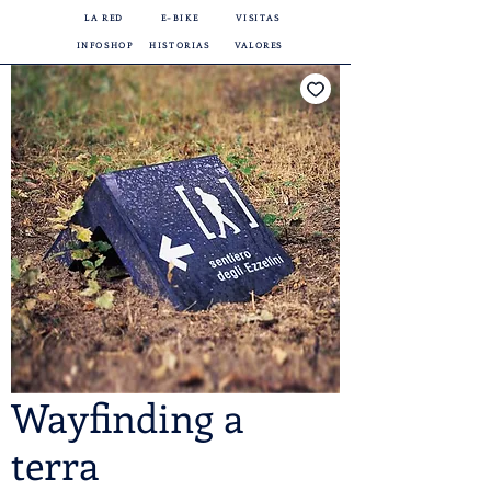
LA RED
E-BIKE
VISITAS
INFOSHOP
HISTORIAS
VALORES
Wayfinding a
terra