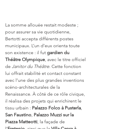
La somme allouée restait modeste ; 
pour assurer sa vie quotidienne, 
Bertotti accepta différents postes 
municipaux. L’un d’eux orienta toute 
son existence : il fut 
gardien du 
Théâtre Olympique
, avec le titre officiel 
de 
Janitor du Théâtre
. Cette fonction 
lui offrait stabilité et contact constant 
avec l’une des plus grandes inventions 
scéno-architecturales de la 
Renaissance. À côté de ce rôle civique, 
il réalisa des projets qui enrichirent le 
tissu urbain : 
Palazzo Folco à Pusterla
, 
San Faustino
, 
Palazzo Muzzi sur la 
Piazza Matteotti
, la façade de 
l’
Eretenio
, ainsi que la 
Villa Capra à 