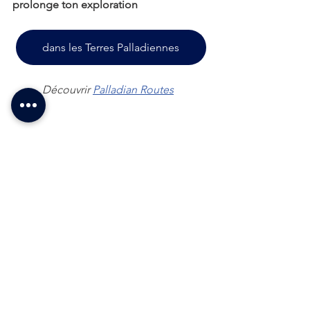
prolonge ton exploration
dans les Terres Palladiennes
Découvrir 
Palladian Routes
Article mis à jour en 2026
Vicence en filigrane
Voir tout
Posts similaires