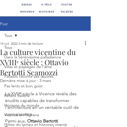
RESEAU
E-VÉLO
VISITES
INFOSHOP
HISTOIRES
VALEURS
Post
Tous
14 oct. 2022
3 min de lecture
Tous
La culture vicentine du
Dans la Sérénissime palladienne
XVIIIᵉ siècle : Ottavio
Villas et paysages de l’âme
Bertotti Scamozzi
Palladio raconte ses œuvres
Dernière mise à jour :
3 mars
Pas lents et bon goût
Le XVIIIᵉ siècle à Vicence révèle des 
Reflets italiens
érudits capables de transformer 
Horizons du monde
l’architecture en un véritable outil de 
connaissance. 
Vicence en filigrane
Parmi eux, 
Ottavio Bertotti 
Hôtes du temps et histoires vivante