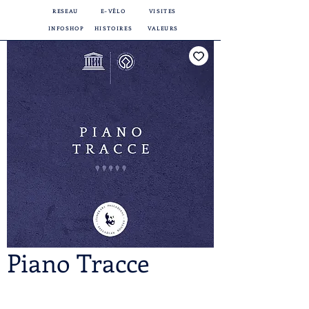
RESEAU
E-VÉLO
VISITES
INFOSHOP
HISTOIRES
VALEURS
Piano Tracce