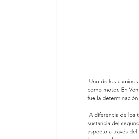
 Uno de los caminos más coherentes y exitosos fue el camino veneciano, con Venecia 
como motor. En Venec
fue la determinación 
 A diferencia de los toscanos que lo identificaron en la forma inteligible del primero y en la 
sustancia del segundo
aspecto a través del