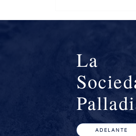
Abrazos de piedra. Palladio,
Bernini, Vanvitelli.
La
Socied
Pallad
ADELANTE