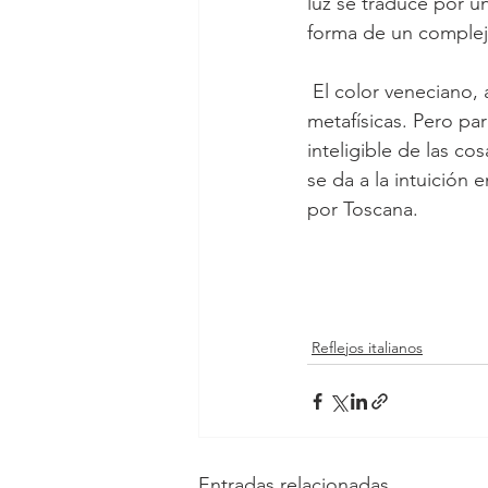
luz se traduce por u
forma de un complej
 El color veneciano, al igual que el claroscuro teórico de los toscanos, revela realidades 
metafísicas. Pero par
inteligible de las co
se da a la intuición 
por Toscana.
Reflejos italianos
Entradas relacionadas