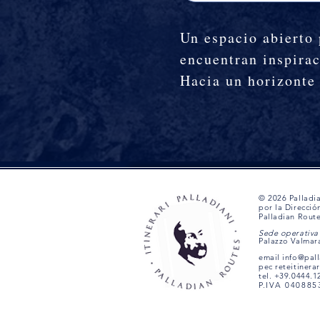
Un espacio abierto
encuentran inspirac
Hacia un horizonte
© 2026 Palladi
por la Direcció
Palladian Rout
Sede operativa 
Palazzo Valmara
email
info@pal
pec
reteitinera
tel. +39.0444.
P.IVA 040885