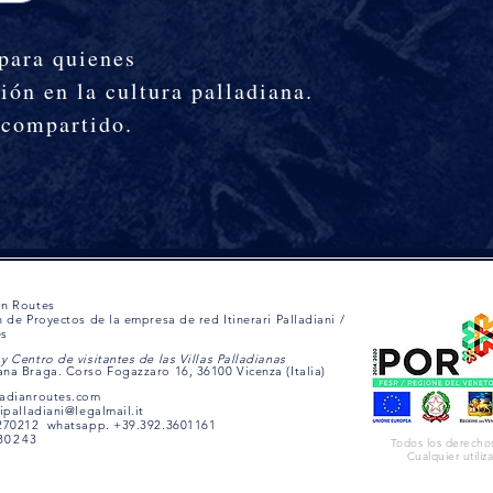
 para quienes
ión en la cultura palladiana.
 compartido.
an Routes
n de Proyectos de la empresa de red Itinerari Palladiani /
es
y Centro de visitantes de las Villas Palladianas
na Braga. Corso Fogazzaro 16, 36100 Vicenza (Italia)
ladianroutes.com
ripalladiani@legalmail.it
1270212 whatsapp. +39.392.3601161
30243
Todos los derecho
Cualquier utiliz