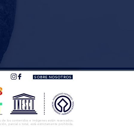
SOBRE NOSOTROS
s de los contenidos e imágenes están reservados.
ación, parcial o total, está estrictamente prohibida.