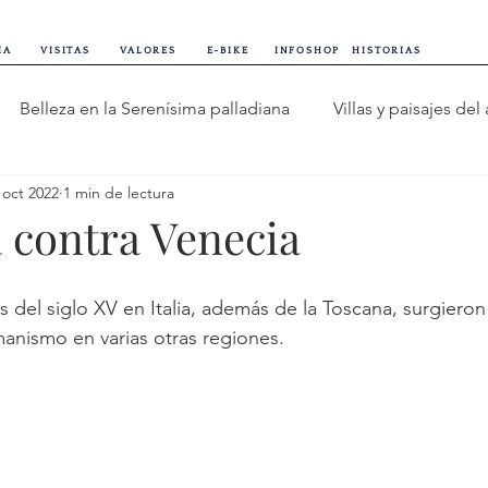
IA
VISITAS
VALORES
E-BIKE
INFOSHOP
HISTORIAS
Belleza en la Serenísima palladiana
Villas y paisajes del
 oct 2022
1 min de lectura
Reflejos italianos
Horizontes del mundo
Vicenza en f
 contra Venecia
s
anismo en varias otras regiones.