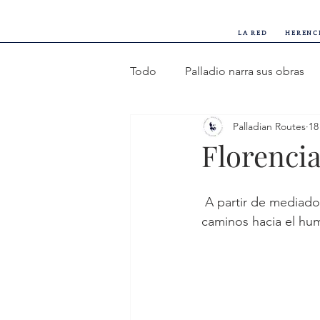
LA RED
HERENC
Todo
Palladio narra sus obras
Palladian Routes
18
Pasos lentos y buen gusto
Florencia
Huellas del tiempo y voces viva
 A partir de mediados del siglo XV en Italia, además de la Toscana, surgieron distintos 
caminos hacia el hum