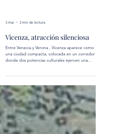
3 mar
3 min de lectura
Vicenza, atracción silenciosa
Entre Venecia y Verona , Vicenza aparece como
una ciudad compacta, colocada en un corredor
donde dos potencias culturales ejercen una
presión constante. Esta posición crea una energía
propia: en medio de dos capitales famosas, surge
una ciudad que concentra a Palladio , centro de
su prestigio universal, junto con un conjunto de
obras maestras que amplían su identidad mucho
más allá de la arquitectura. Vicenza respira en esta
tensión fecunda, como una forma nítida en el