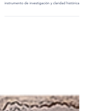
El siglo XVIII en Vicenza revela figuras que
convirtieron la arquitectura en un verdadero
instrumento de investigación y claridad histórica.
Entre ellas destaca Ottavio Bertotti Scamozzi ,
nacido en 1719 en el seno de una familia humilde:
su padre era barbero y su infancia transcurrió lejos
de los ambientes nobles. Su trayectoria cambió
gracias a la atención del marqués Capra , que
reconoció en el joven Ottavio una inteligencia
despierta, curiosa y disciplinada. Bajo su prote