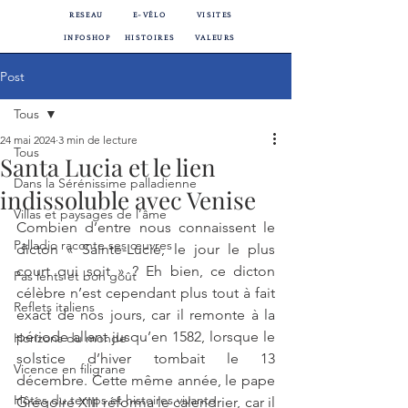
RESEAU
E-VÉLO
VISITES
INFOSHOP
HISTOIRES
VALEURS
Post
Tous
24 mai 2024
3 min de lecture
Tous
Santa Lucia et le lien
Dans la Sérénissime palladienne
indissoluble avec Venise
Villas et paysages de l’âme
Combien d’entre nous connaissent le 
Palladio raconte ses œuvres
dicton « Sainte-Lucie, le jour le plus 
court qui soit » ? Eh bien, ce dicton 
Pas lents et bon goût
célèbre n’est cependant plus tout à fait 
Reflets italiens
exact de nos jours, car il remonte à la 
période allant jusqu’en 1582, lorsque le 
Horizons du monde
solstice d’hiver tombait le 13 
Vicence en filigrane
décembre. Cette même année, le pape 
Hôtes du temps et histoires vivante
Grégoire XIII réforma le calendrier, car il 