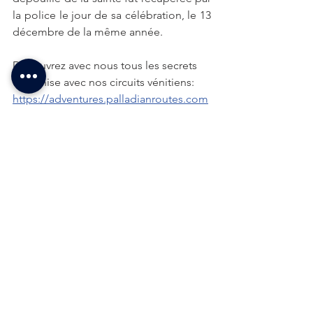
la police le jour de sa célébration, le 13 
décembre de la même année. 
Découvrez avec nous tous les secrets 
de Venise avec nos circuits vénitiens: 
https://adventures.palladianroutes.com
/?
Tierras=Laguna+de+Venecia&lang=fr&
Terres=Lagune%2520de%2520Venise
Dans la Sérénissime palladienne
Voir tout
Posts similaires