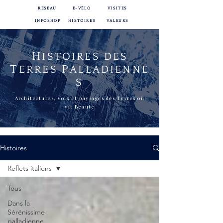
RESEAU
E-VÉLO
VISITES
INFOSHOP
HISTOIRES
VALEURS
H
ISTOIRES DES
T
P
ERRES
ALLADIENNE
S
Architectures, voix et paysages des Terres où
vit Beauté
Histoires
Reflets italiens
Tous
Dans la
Sérénissime
palladienne