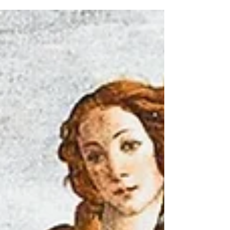
doucement depuis le corps principal de la villa,
elles dessinent une courbe qui accueille celui qui
s’avance — un motif que Palladio avait déjà
entrevu dans l’ambitieux projet de Villa Trissino à
Meledo di Sarego. Il existe des architectures qui
ne se contentent pas d’être vues : elles se
ressentent , comme des souffles retenus dans la
pier