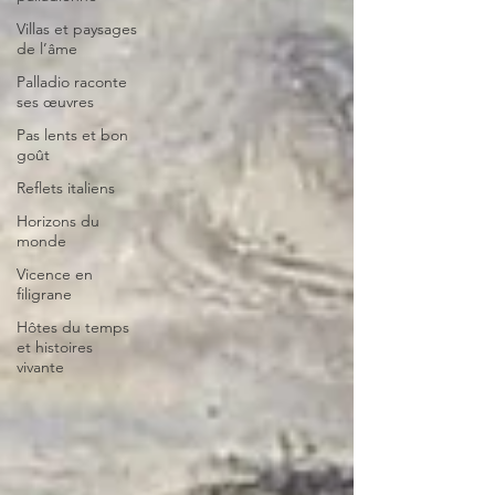
Villas et paysages
de l’âme
Palladio raconte
ses œuvres
Pas lents et bon
goût
Reflets italiens
Horizons du
monde
Vicence en
filigrane
Hôtes du temps
et histoires
vivante