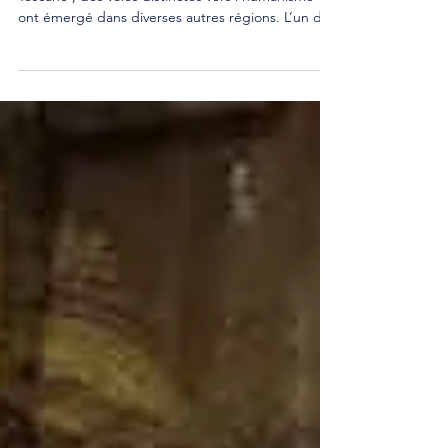
Florence contre Venise
À partir du milieu du XVe siècle , en Italie, outre la
Toscane , des voies distinctes vers l’humanisme
ont émergé dans diverses autres régions. L’un des
itinéraires les plus cohérents et les plus réussis a
été la route vénitienne, avec Venise comme
moteur. A Venise, comme à Florence, l'objectif
culturel le plus important de l'art était la
détermination de l'essence universelle de la
nature. Contrairement aux Toscans qui
l'identifiaient dans la forme intelligible de la premi