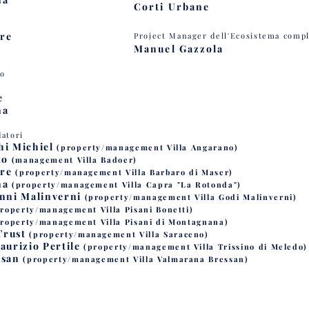
Corti Urbane
Ore
Project Manager dell'Ecosistema comp
Manuel Gazzola
vo
e
na
atori
hi Michiel
(property/management Villa Angarano)
to
(management Villa Badoer)
Ore
(property/management Villa Barbaro di Maser)
na
(property/management Villa Capra "La Rotonda")
anni Malinverni
(property/management Villa Godi Malinverni)
property/management Villa Pisani Bonetti)
property/management Villa Pisani di Montagnana)
Trust
(property/management Villa Saraceno)
aurizio Pertile
(property/management Villa Trissino di Meledo)
ssan
(property/management Villa Valmarana Bressan)