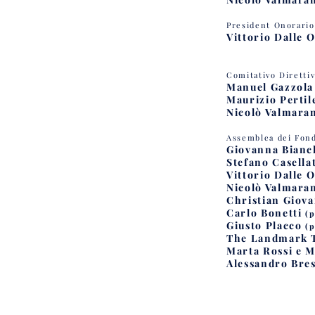
President Onorario
Vittorio Dalle 
Comitativo Diretti
Manuel Gazzola
Maurizio Pertil
Nicolò Valmara
Assemblea dei Fond
Giovanna Bianc
Stefano Casella
Vittorio Dalle 
Nicolò Valmara
Christian Giov
Carlo Bonetti
(
Giusto Placco
(
The Landmark 
Marta Rossi e M
Alessandro Bre