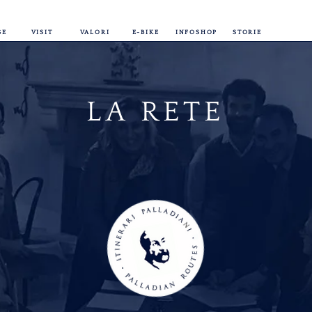
GE
VISIT
VALORI
E-BIKE
INFOSHOP
STORIE
LA RETE