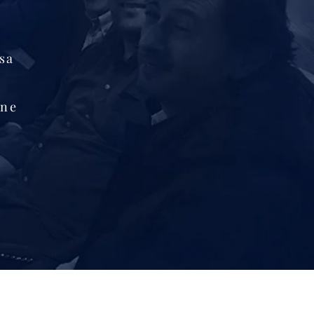
esa
ane