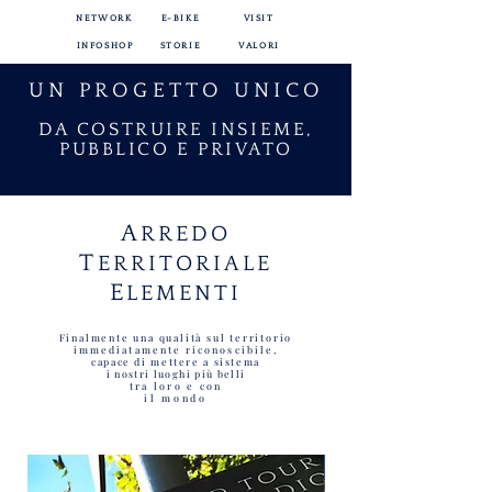
NETWORK
E-BIKE
VISIT
INFOSHOP
STORIE
VALORI
UN PROGETTO UNICO
DA COSTRUIRE INSIEME,
PUBBLICO E PRIVATO
A
RREDO
T
ERRITORIALE
E
LEMENTI
Finalmente una qualità sul territorio
immediatamente riconoscibile,
capace di mettere a sistema
i nostri luoghi più belli
tra loro e con
il mondo
Sconto