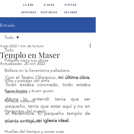
LA RED
E-BIKE
VISITAS
INFOSHOP
HISTORIAS
VALORES
Entrada
Todo
4 ago 2022
1 min de lectura
Todo
Templo en Maser
Palladio narra sus obras
Actualizado:
20 oct 2022
Belleza en la Serenísima palladiana
Con el Teatro Olímpico, 
mi última obra.
Villas y paisajes del alma
Todo estaba coronado, todo estaba 
Pasos lentos y buen gusto
terminado.
Ahora lo entendí: tenía que ser 
Reflejos italianos
pequeño, tenía que estar aquí y no en 
Horizontes del mundo
el Redentore. El pequeño templo de 
planta central, 
mi iglesia ideal.
Vicenza en filigrana
Huellas del tiempo y voces vivas