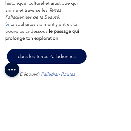
historique, culturel et artistique qui 
anime et traverse les 
Terres 
Palladiennes de la 
Beauté
.
Si
 tu souhaites vraiment y entrer, tu 
trouveras ci-dessous
 le passage qui 
prolonge ton exploration
dans les Terres Palladiennes
Découvrir 
Palladian Routes
Article mis à jour en 2026
Villas et paysages de l’âme
Hôtes du temps et histoires vivante
Dans la Sérénissime palladienne