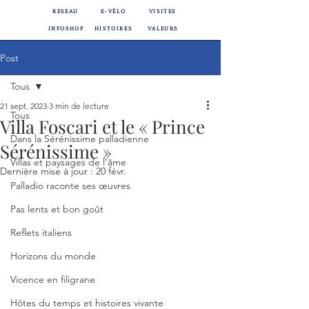
RESEAU
E-VÉLO
VISITES
INFOSHOP
HISTOIRES
VALEURS
Post
Tous
21 sept. 2023
3 min de lecture
Tous
Villa Foscari et le « Prince
Dans la Sérénissime palladienne
Sérénissime »
Villas et paysages de l’âme
Dernière mise à jour :
20 févr.
Palladio raconte ses œuvres
Pas lents et bon goût
Reflets italiens
Horizons du monde
Vicence en filigrane
Hôtes du temps et histoires vivante