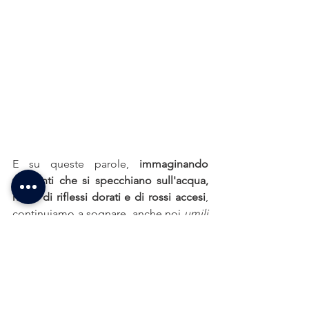
E su queste parole, 
immaginando 
tramonti che si specchiano sull'acqua, 
ricchi di riflessi dorati e di rossi accesi
, 
continuiamo a sognare, anche noi 
umili 
"baili"
 al cospetto della straordinaria 
storia dell'architettura nel mondo, 
lingua a chiunque comprensibile e in 
grado di unire con la parola della 
pietra.