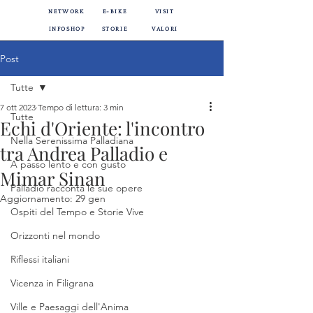
NETWORK
E-BIKE
VISIT
INFOSHOP
STORIE
VALORI
Post
Tutte
7 ott 2023
Tempo di lettura: 3 min
Tutte
Echi d'Oriente: l'incontro
Nella Serenissima Palladiana
tra Andrea Palladio e
A passo lento e con gusto
Mimar Sinan
Palladio racconta le sue opere
Aggiornamento:
29 gen
Ospiti del Tempo e Storie Vive
Orizzonti nel mondo
Riflessi italiani
Vicenza in Filigrana
Ville e Paesaggi dell'Anima