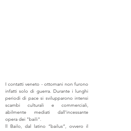
I contatti veneto - ottomani non furono 
infatti solo di guerra. Durante i lunghi 
periodi di pace si svilupparono intensi 
scambi culturali e commerciali, 
abilmente mediati dall'incessante 
opera dei "baili".
ll Bailo, dal latino “bailus”, ovvero il 